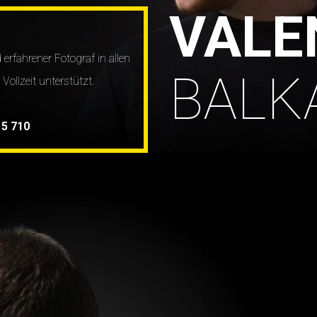
VALE
d erfahrener Fotograf in allen
BALK
ollzeit unterstützt.
15 710