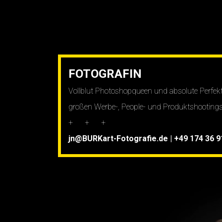
FOTOGRAFIN
Vollblut Photoshopqueen und absolute Perfekt
großen Werbe-, People- und Produktshootings
+ + +
jn@BURKart-Fotografie.de
|
+49 174 36 9