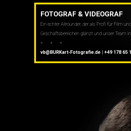
FOTOGRAF & VIDEOGRAF
Ein echter Allrounder, der als Profi für Film un
Geschäftsbereichen glänzt und unser Team in V
+ + +
vb@BURKart-Fotografie.de
|
+49 178 65 