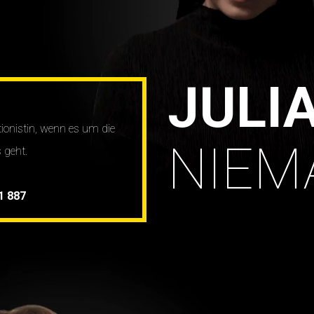
JULI
ionistin, wenn es um die
NIEM
 geht.
1 887