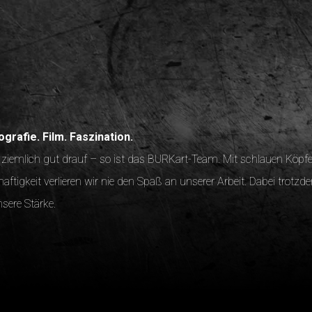
grafie. Film. Faszination.
 ziemlich gut drauf – so ist das BURKart-Team. Mit schlauen Köpf
ftigkeit verlieren wir nie den Spaß an unserer Arbeit. Dabei trotz
sere Stärke.