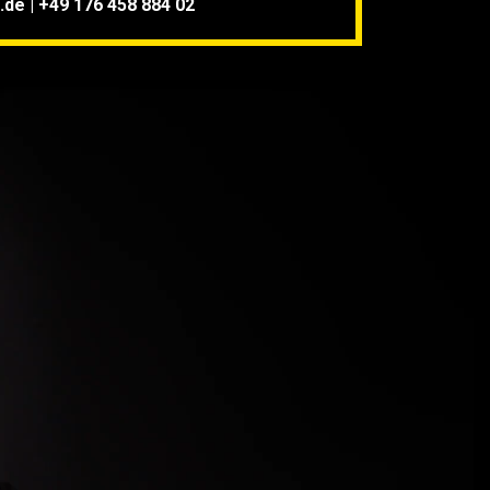
.de
|
+49 176 458 884 02