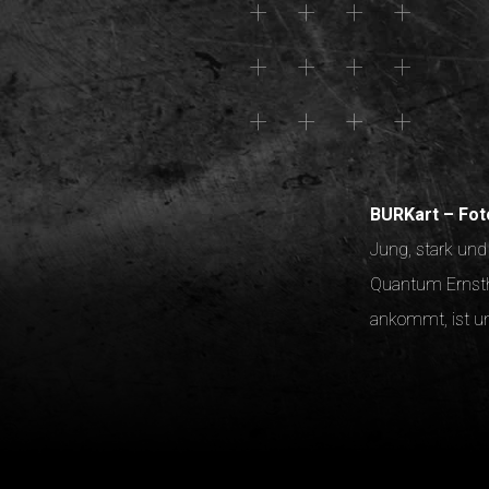
BURKart – Foto
Jung, stark und
Quantum Ernstha
ankommt, ist un