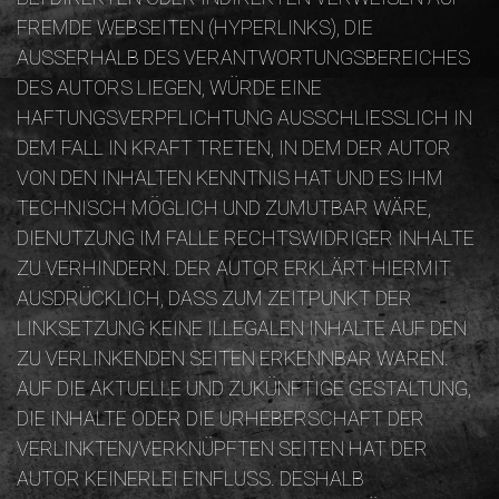
FREMDE WEBSEITEN (HYPERLINKS), DIE
AUSSERHALB DES VERANTWORTUNGSBEREICHES D
ES AUTORS LIEGEN, WÜRDE EINE H
AFTUNGSVERPFLICHTUNG AUSSCHLIESSLICH IN DE
M FALL IN KRAFT TRETEN, IN DEM DER AUTOR VO
N DEN INHALTEN KENNTNIS HAT UND ES IHM TE
CHNISCH MÖGLICH UND ZUMUTBAR WÄRE, DI
ENUTZUNG IM FALLE RECHTSWIDRIGER INHALTE ZU
VERHINDERN. DER AUTOR ERKLÄRT HIERMIT AU
SDRÜCKLICH, DASS ZUM ZEITPUNKT DER LI
NKSETZUNG KEINE ILLEGALEN INHALTE AUF DEN ZU
VERLINKENDEN SEITEN ERKENNBAR WAREN. AU
F DIE AKTUELLE UND ZUKÜNFTIGE GESTALTUNG, DI
E INHALTE ODER DIE URHEBERSCHAFT DER VE
RLINKTEN/VERKNÜPFTEN SEITEN HAT DER AU
TOR KEINERLEI EINFLUSS. DESHALB DI