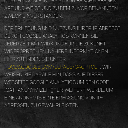
DURCH GOOGLE IN DER ZUVOR BESCHRIEBENEN
ART UND WEISE UND ZU DEM ZUVOR BENANNTEN
ZWECK EINVERSTANDEN.
DER ERHEBUNG UND NUTZUNG IHRER IP-ADRESSE
DURCH GOOGLE ANALYTICS KÖNNEN SIE
JEDERZEIT MIT WIRKUNG FÜR DIE ZUKUNFT
WIDERSPRECHEN. NÄHERE INFORMATIONEN
HIERZU FINDEN SIE UNTER
TOOLS.GOOGLE.COM/DLPAGE/GAOPTOUT
. WIR
WEISEN SIE DARAUF HIN, DASS AUF DIESER
WEBSEITE GOOGLE ANALYTICS UM DEN CODE
„GAT._ANONYMIZEIP();" ER-WEITERT WURDE, UM
EINE ANONYMISIERTE ERFASSUNG VON IP-
ADRESSEN ZU GEWÄHRLEISTEN.