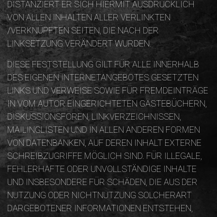
STANZIERT ER SICH HIERMIT AUSDRÜCKLICH VO
N ALLEN INHALTEN ALLER VERLINKTEN /V
ERKNÜPFTEN SEITEN, DIE NACH DER LI
NKSETZUNG VERÄNDERT WURDEN.
DIESE FESTSTELLUNG GILT FÜR ALLE INNERHALB
DES EIGENEN INTERNETANGEBOTES GESETZTEN
LINKS UND VERWEISE SOWIE FÜR FREMDEINTRÄGE
IN VOM AUTOR EINGERICHTETEN GÄSTEBÜCHERN,
DISKUSSIONSFOREN, LINKVERZEICHNISSEN,
MAILINGLISTEN UND IN ALLEN ANDEREN FORMEN
VON DATENBANKEN, AUF DEREN INHALT EXTERNE
SCHREIBZUGRIFFE MÖGLICH SIND. FÜR ILLEGALE,
FEHLERHAFTE ODER UNVOLLSTÄNDIGE INHALTE
UND INSBESONDERE FÜR SCHÄDEN, DIE AUS DER
NUTZUNG ODER NICHTNUTZUNG SOLCHERART
DARGEBOTENER INFORMATIONEN ENTSTEHEN,