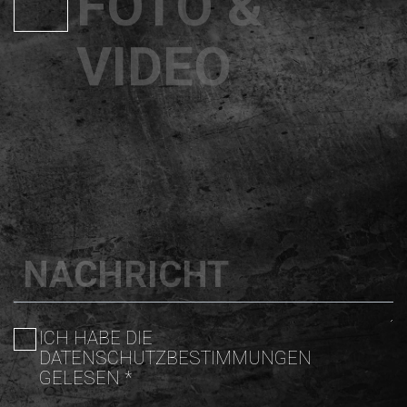
FOTO &
VIDEO
NACHRICHT
ICH HABE DIE
DATENSCHUTZBESTIMMUNGEN
GELESEN *