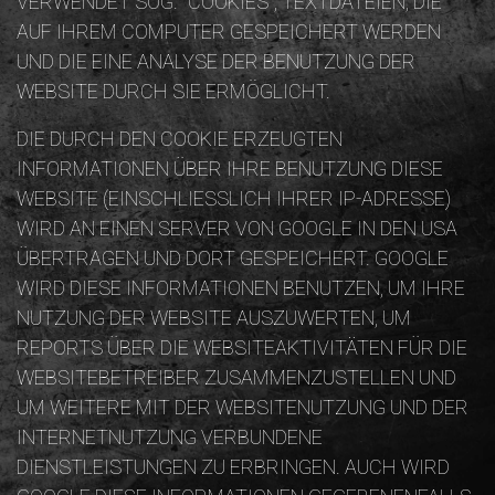
VERWENDET SOG. ''COOKIES'', TEXTDATEIEN, DIE
AUF IHREM COMPUTER GESPEICHERT WERDEN
UND DIE EINE ANALYSE DER BENUTZUNG DER
WEBSITE DURCH SIE ERMÖGLICHT.
DIE DURCH DEN COOKIE ERZEUGTEN
INFORMATIONEN ÜBER IHRE BENUTZUNG DIESE
WEBSITE (EINSCHLIESSLICH IHRER IP-ADRESSE) W
IRD AN EINEN SERVER VON GOOGLE IN DEN USA Ü
BERTRAGEN UND DORT GESPEICHERT. GOOGLE W
IRD DIESE INFORMATIONEN BENUTZEN, UM IHRE N
UTZUNG DER WEBSITE AUSZUWERTEN, UM R
EPORTS ÜBER DIE WEBSITEAKTIVITÄTEN FÜR DIE W
EBSITEBETREIBER ZUSAMMENZUSTELLEN UND U
M WEITERE MIT DER WEBSITENUTZUNG UND DER I
NTERNETNUTZUNG VERBUNDENE D
IENSTLEISTUNGEN ZU ERBRINGEN. AUCH WIRD G