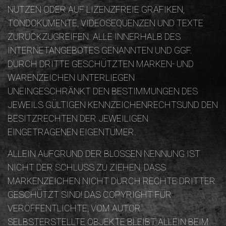
NUTZEN ODER AUF LIZENZFREIE GRAFIKEN,
TONDOKUMENTE, VIDEOSEQUENZEN UND TEXTE
ZURÜCKZUGREIFEN. ALLE INNERHALB DES
INTERNETANGEBOTES GENANNTEN UND GGF.
DURCH DRITTE GESCHÜTZTEN MARKEN- UND
WARENZEICHEN UNTERLIEGEN
UNEINGESCHRÄNKT DEN BESTIMMUNGEN DES
JEWEILS GÜLTIGEN KENNZEICHENRECHTSUND DEN
BESITZRECHTEN DER JEWEILIGEN
EINGETRAGENEN EIGENTÜMER.
ALLEIN AUFGRUND DER BLOSSEN NENNUNG IST N
ICHT DER SCHLUSS ZU ZIEHEN, DASS M
ARKENZEICHEN NICHT DURCH RECHTE DRITTER G
ESCHÜTZT SIND! DAS COPYRIGHT FÜR V
ERÖFFENTLICHTE, VOM AUTOR S
ELBSTERSTELLTE OBJEKTE BLEIBT ALLEIN BEIM A