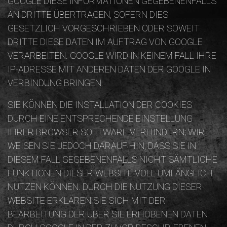
OOGLE DIESE INFORMATIONEN GEGEBENENFALLS A
N DRITTE ÜBERTRAGEN, SOFERN DIES G
ESETZLICH VORGESCHRIEBEN ODER SOWEIT D
RITTE DIESE DATEN IM AUFTRAG VON GOOGLE V
ERARBEITEN. GOOGLE WIRD IN KEINEM FALL IHRE I
P-ADRESSE MIT ANDEREN DATEN DER GOOGLE IN V
ERBINDUNG BRINGEN.
SIE KÖNNEN DIE INSTALLATION DER COOKIES
DURCH EINE ENTSPRECHENDE EINSTELLUNG
IHRER BROWSER SOFTWARE VERHINDERN; WIR
WEISEN SIE JEDOCH DARAUF HIN, DASS SIE IN
DIESEM FALL GEGEBENENFALLS NICHT SÄMTLICHE
FUNKTIONEN DIESER WEBSITE VOLL UMFÄNGLICH
NUTZEN KÖNNEN. DURCH DIE NUTZUNG DIESER
WEBSITE ERKLÄREN SIE SICH MIT DER
BEARBEITUNG DER ÜBER SIE ERHOBENEN DATEN