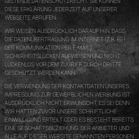
GELTENDE DATENSCHUTZRECHT. SIE KÖNNEN
DIESE ERKLÄRUNG JEDERZEIT AUF UNSERER
WEBSEITE ABRUFEN.
WIR WEISEN AUSDRÜCKLICH DARAUF HIN, DASS
DIE DATENÜBERTRAGUNG IM INTERNET (Z.B. BEI
DER KOMMUNIKATION PER E-MAIL)
SICHERHEITSLÜCKEN AUFWEISEN UND NICHT
LÜCKENLOS VOR DEM ZUGRIFF DURCH DRITTE
GESCHÜTZT WERDEN KANN.
DIE VERWENDUNG DER KONTAKTDATEN UNSERES
IMPRESSUMS ZUR GEWERBLICHEN WERBUNG IST
AUSDRÜCKLICH NICHT ERWÜNSCHT, ES SEI DENN
WIR HATTEN ZUVOR UNSERE SCHRIFTLICHE
EINWILLIGUNG ERTEILT ODER ES BESTEHT BEREITS
EINE GESCHÄFTSBEZIEHUNG. DER ANBIETER UND
ALLE AUF DIESER WEBSITE GENANNTEN PERSONEN