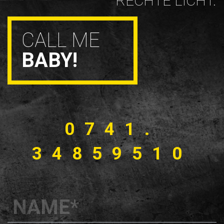
RECHTE LICHT.
CALL ME
BABY!
0741.
34859510
NAME
*